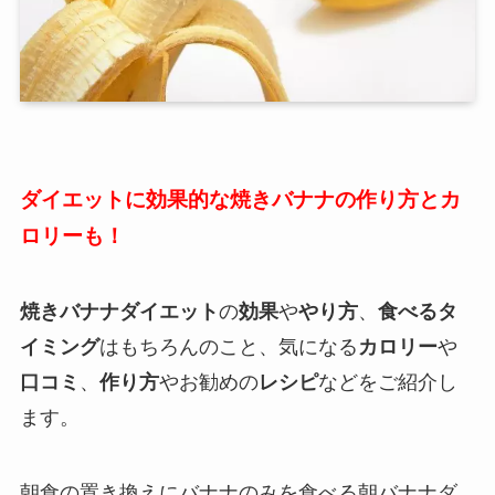
ダイエットに効果的な焼きバナナの作り方とカ
ロリーも！
焼きバナナダイエット
の
効果
や
やり方
、
食べるタ
イミング
はもちろんのこと、気になる
カロリー
や
口コミ
、
作り方
やお勧めの
レシピ
などをご紹介し
ます。
朝食の置き換えにバナナのみを食べる朝バナナダ