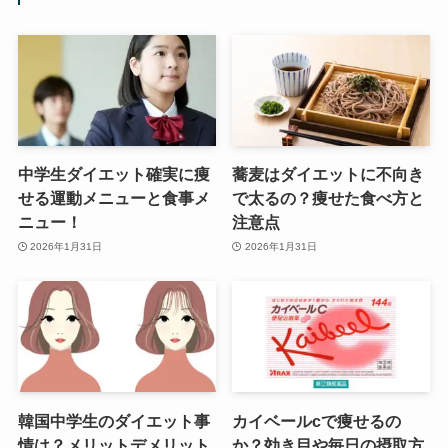
中学生ダイエット確実に痩
蕎麦はダイエットに不向き
せる運動メニューと食事メ
で太るの？痩せた食べ方と
ニュー！
注意点
2026年1月31日
2026年1月31日
韓国中学生のダイエット事
カイベールcで痩せるの
情は？メリットデメリット
か？効き目や毎日の摂取方