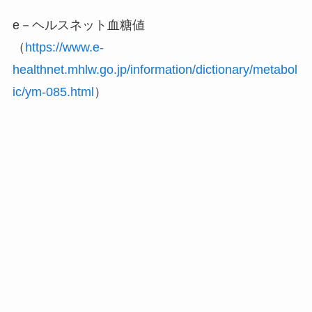
e－ヘルスネット血糖値
（
https://www.e-
healthnet.mhlw.go.jp/information/dictionary/metabol
ic/ym-085.html
）