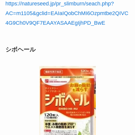
https://natureseed.jp/pr_slimburn/seach.php?
AC=m1105&gclid=EAIaIQobChMI6Ozpmtbe2QIVC
4G9Ch0V9QF7EAAYASAAEgIjhPD_BwE
シボヘール